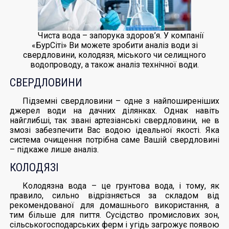
Чиста вода – запорука здоров’я. У компанії
«БурСіті» Ви можете зробити аналіз води зі
свердловини, колодязя, міського чи селищного
водопроводу, а також аналіз технічної води.
СВЕРДЛОВИНИ
Підземні свердловини – одне з найпоширеніших
джерел води на дачних ділянках. Однак навіть
найглибші, так звані артезіанські свердловини, не в
змозі забезпечити Вас водою ідеальної якості. Яка
система очищення потрібна саме Вашій свердловині
– підкаже лише аналіз.
КОЛОДЯЗІ
Колодязна вода – це грунтова вода, і тому, як
правило, сильно відрізняється за складом від
рекомендованої для домашнього використання, а
тим більше для пиття. Сусідство промислових зон,
сільськогосподарських ферм і угідь загрожує появою