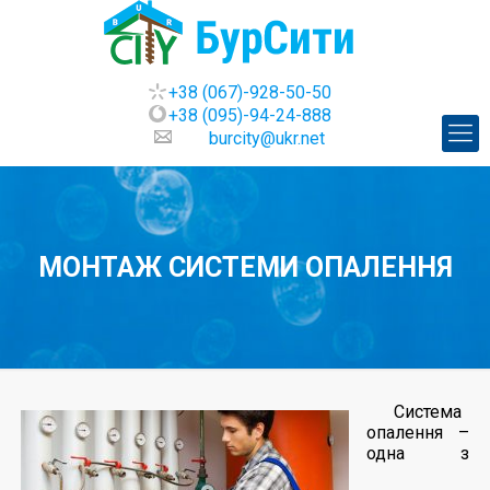
+38 (067)-928-50-50
+38 (095)-94-24-888
burcity@ukr.net
МОНТАЖ СИСТЕМИ ОПАЛЕННЯ
Система
опалення –
одна з