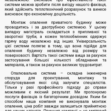
системи можна зробити після виїзду нашого фахівця,
який здійснить теплотехнічний розрахунок та винесе
висновок про економічну доцільність.
Монтаж опалення приватного будинку може
проводитись і за двотрубною системою. У цьому
випадку магістраль складається з припливної та
зворотної труби, а кожен теплообмінник одержує
гарячу воду незалежно від інших. Універсальність
цієї системи полягає в тому, що вона підійде для
опалення будинку незалежно від розміру та
поверховості. Вартість такої системи вища за рахунок
застосування більшої кількості обладнання та
матеріалів, а також за рахунок великих трудовитрат.
Опалювальна система – складна інженерна
споруда для проектування, монтажу та
обслуговування якої слід залучати спеціалістів.
Тільки у разі професійного підходу до справи
можливим є якісний результат. Ми пропонуємо
послуги фахівців із багаторічним досвідом. Яким би
способом наша компанія не виконувала монтаж
опалення, ціна робіт завжди залишиться прийнятною
для наших клієнтів. Принцип компанії – не миттєвий