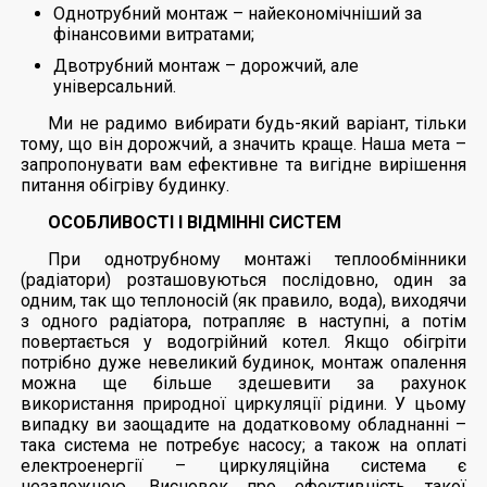
Однотрубний монтаж – найекономічніший за
фінансовими витратами;
Двотрубний монтаж – дорожчий, але
універсальний.
Ми не радимо вибирати будь-який варіант, тільки
тому, що він дорожчий, а значить краще. Наша мета –
запропонувати вам ефективне та вигідне вирішення
питання обігріву будинку.
ОСОБЛИВОСТІ І ВІДМІННІ СИСТЕМ
При однотрубному монтажі теплообмінники
(радіатори) розташовуються послідовно, один за
одним, так що теплоносій (як правило, вода), виходячи
з одного радіатора, потрапляє в наступні, а потім
повертається у водогрійний котел. Якщо обігріти
потрібно дуже невеликий будинок, монтаж опалення
можна ще більше здешевити за рахунок
використання природної циркуляції рідини. У цьому
випадку ви заощадите на додатковому обладнанні –
така система не потребує насосу; а також на оплаті
електроенергії – циркуляційна система є
незалежною. Висновок про ефективність такої